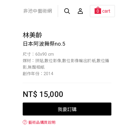
非池中藝術網
cart
0
林美齡
日本阿波舞祭no.5
尺寸：60x90 cm
媒材：拼貼,數位影像,數位影像輸出於紙,數位攝
影,無酸相紙
創作年份：2014
NT$ 15,000
我要訂購
？
藝術品購買說明