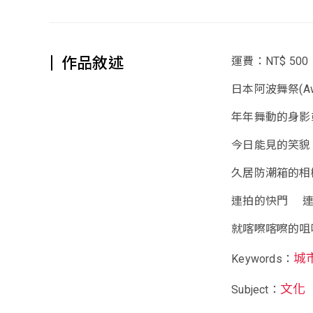
作品敘述
運費：NT$ 500
日本阿波舞祭(Awa D
年年舞動的身影
今日能見的笑貌
久居防潮箱的相
連拍的快門 
就喀嚓喀嚓的咀
城
Keywords：
文化
Subject：