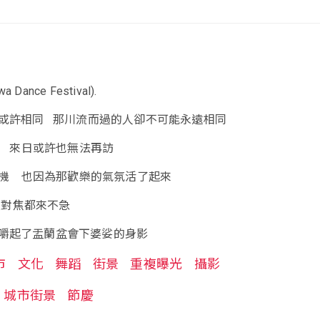
ance Festival).
或許相同 那川流而過的人卻不可能永遠相同
 來日或許也無法再訪
機 也因為那歡樂的氣氛活了起來
連對焦都來不急
嚼起了盂蘭盆會下婆娑的身影
市
文化
舞蹈
街景
重複曝光
攝影
城市街景
節慶