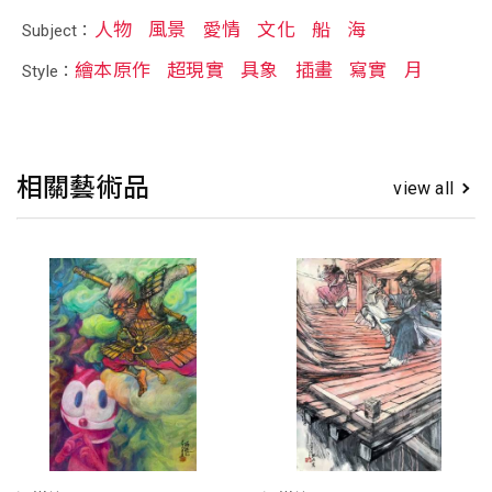
人物
風景
愛情
文化
船
海
Subject：
繪本原作
超現實
具象
插畫
寫實
月
Style：
相關藝術品
view all