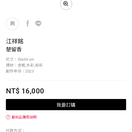
江祥銘
楚留香
尺寸：36x54 cm
媒材：含框,水彩,粉彩
創作年份：2023
NT$ 16,000
我要訂購
？
藝術品購買說明
付款方式：