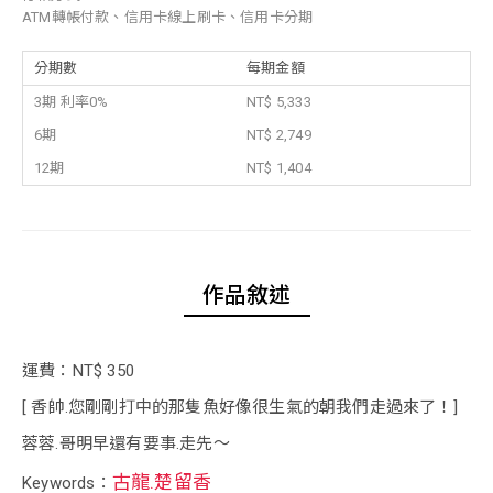
ATM轉帳付款、信用卡線上刷卡、信用卡分期
分期數
每期金額
3期 利率0%
NT$ 5,333
6期
NT$ 2,749
12期
NT$ 1,404
作品敘述
運費：NT$ 350
[ 香帥.您剛剛打中的那隻魚好像很生氣的朝我們走過來了！]
蓉蓉.哥明早還有要事.走先～
古龍.楚留香
Keywords：