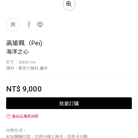
高瑜珮（Pei)
海洋之心
尺寸：30x30 cm
媒材：壓克力顏料,畫布
NT$ 9,000
我要訂購
？
藝術品購買說明
付款方式：
ATM轉帳付款、信用卡線上刷卡、信用卡分期