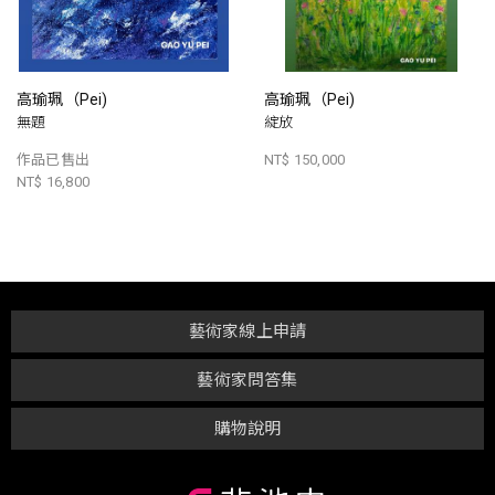
高瑜珮（Pei)
高瑜珮（Pei)
無題
綻放
作品已售出
NT$ 150,000
NT$ 16,800
藝術家線上申請
藝術家問答集
購物說明