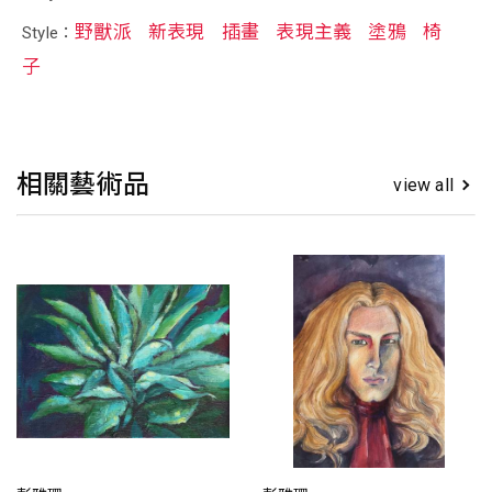
野獸派
新表現
插畫
表現主義
塗鴉
椅
Style：
子
相關藝術品
view all