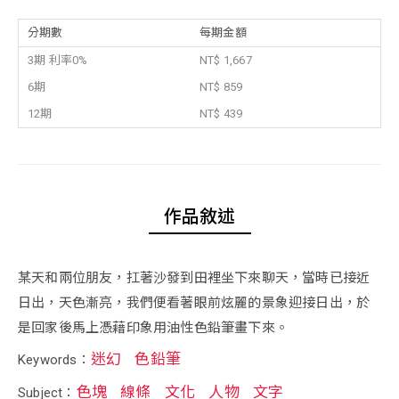
分期數
每期金額
3期 利率0%
NT$ 1,667
6期
NT$ 859
12期
NT$ 439
作品敘述
某天和兩位朋友，扛著沙發到田裡坐下來聊天，當時已接近
日出，天色漸亮，我們便看著眼前炫麗的景象迎接日出，於
是回家後馬上憑藉印象用油性色鉛筆畫下來。
迷幻
色鉛筆
Keywords：
色塊
線條
文化
人物
文字
Subject：