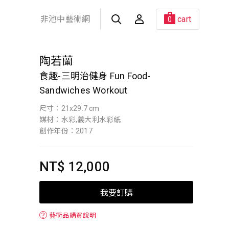
非池中藝術網
cart
0
陶若蘭
食趣-三明治健身 Fun Food-
Sandwiches Workout
尺寸：21x29.7 cm
媒材：水彩,義大利水彩紙
創作年份：2017
NT$ 12,000
我要訂購
？
藝術品購買說明