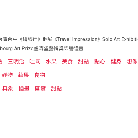
台中《繪旅行》個展《Travel Impression》Solo Art Exhibit
mbourg Art Prize盧森堡藝術獎榮譽證書
點
三明治
吐司
水果
美食
甜點
點心
健身
想像
靜物
蔬果
食物
具象
插畫
寫實
甜點