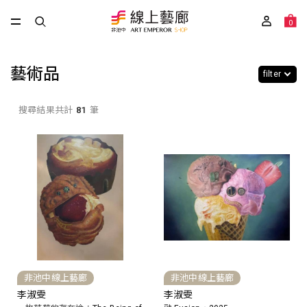
0
藝術品
filter
搜尋結果共計
81
筆
非池中線上藝廊
非池中線上藝廊
李淑雯
李淑雯