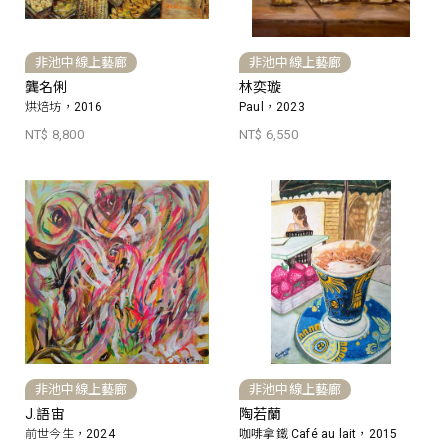
非池中線上藝廊
非池中線上藝廊
龔名俐
林奕璇
烘焙坊，2016
Paul，2023
NT$ 8,800
NT$ 6,550
非池中線上藝廊
非池中線上藝廊
J.語宙
陶若蘭
前世今生，2024
咖啡拿鐵 Café au lait，2015