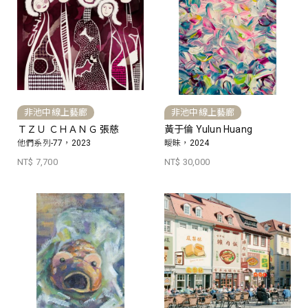
非池中線上藝廊
非池中線上藝廊
ＴＺＵ ＣＨＡＮＧ 張慈
黃于倫 Yulun Huang
他們系列-77，2023
曖昧，2024
NT$ 7,700
NT$ 30,000