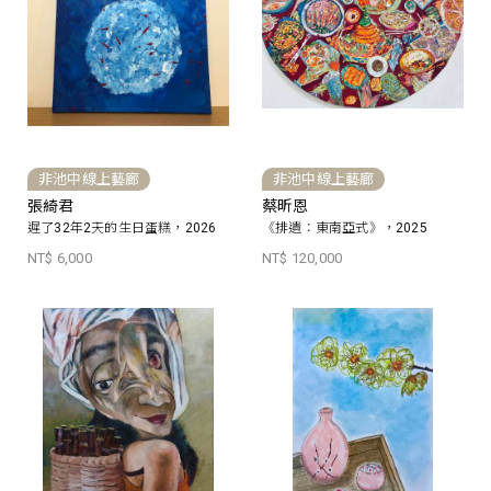
非池中線上藝廊
非池中線上藝廊
張綺君
蔡昕恩
遲了32年2天的生日蛋糕，2026
《排遺：東南亞式》，2025
NT$ 6,000
NT$ 120,000