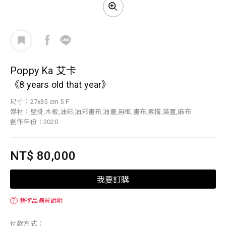
Poppy Ka 艾卡
《8 years old that year》
尺寸：27x35 cm 5 F
媒材：壁掛,木板,油彩,油彩畫布,油畫,無框,畫布,素描,裝置,麻布
創作年份：2020
NT$ 80,000
我要訂購
？
藝術品購買說明
付款方式：