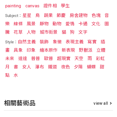
painting
canvas
證件相
學生
星星
鳥
蔬果
節慶
房舍建物
色塊
音
Subject：
樂
線條
風景
靜物
動物
愛情
卡通
文化
圖
騰
花草
人物
城市街景
貓
狗
文字
自然主義
裝飾
象徵
表現主義
寫實
插
Style：
畫
具象
印象
繪本原作
新表現
野獸派
立體
未來
達達
普普
歐普
超現實
天空
雨
彩虹
月
書
女人
瀑布
鐵道
夜色
夕陽
蝴蝶
甜
點
水
相關藝術品
view all