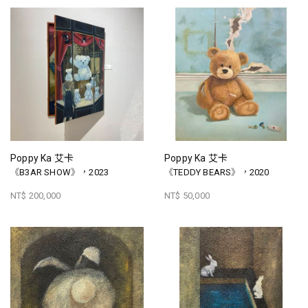
Poppy Ka 艾卡
Poppy Ka 艾卡
《B3AR SHOW》，2023
《TEDDY BEARS》，2020
NT$ 200,000
NT$ 50,000