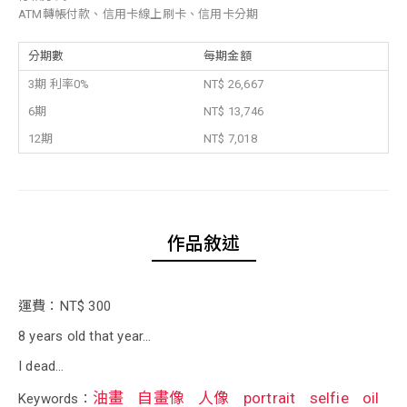
ATM轉帳付款、信用卡線上刷卡、信用卡分期
分期數
每期金額
3期 利率0%
NT$ 26,667
6期
NT$ 13,746
12期
NT$ 7,018
作品敘述
運費：NT$ 300
8 years old that year…
I dead…
油畫
自畫像
人像
portrait
selfie
oil
Keywords：