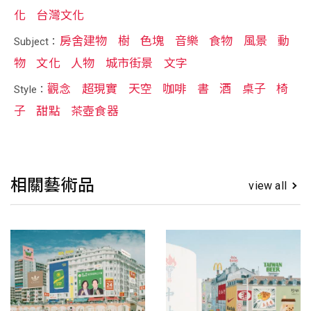
化
台灣文化
房舍建物
樹
色塊
音樂
食物
風景
動
Subject：
物
文化
人物
城市街景
文字
觀念
超現實
天空
咖啡
書
酒
桌子
椅
Style：
子
甜點
茶壺食器
相關藝術品
view all