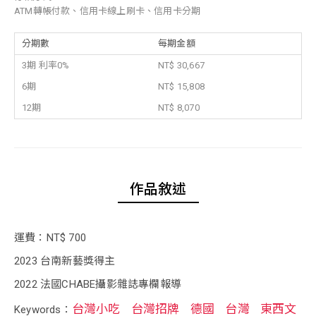
ATM轉帳付款、信用卡線上刷卡、信用卡分期
分期數
每期金額
3期 利率0%
NT$ 30,667
6期
NT$ 15,808
12期
NT$ 8,070
作品敘述
運費：NT$ 700
2023 台南新藝獎得主
2022 法國CHABE攝影雜誌專欄報導
台灣小吃
台灣招牌
德國
台灣
東西文
Keywords：