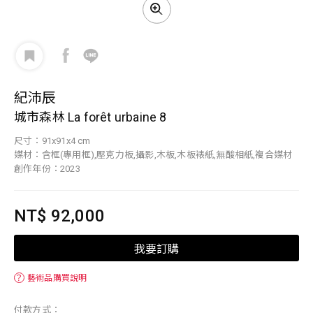
紀沛辰
城市森林 La forêt urbaine 8
尺寸：91x91x4 cm
媒材：含框(專用框),壓克力板,攝影,木板,木板裱紙,無酸相紙,複合媒材
創作年份：2023
NT$ 92,000
我要訂購
？
藝術品購買說明
付款方式：