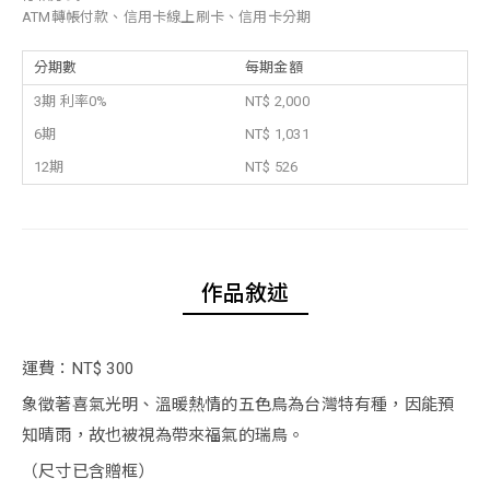
ATM轉帳付款、信用卡線上刷卡、信用卡分期
分期數
每期金額
3期 利率0%
NT$ 2,000
6期
NT$ 1,031
12期
NT$ 526
作品敘述
運費：NT$ 300
象徵著喜氣光明、溫暖熱情的五色鳥為台灣特有種，因能預
知晴雨，故也被視為帶來福氣的瑞鳥。
（尺寸已含贈框）