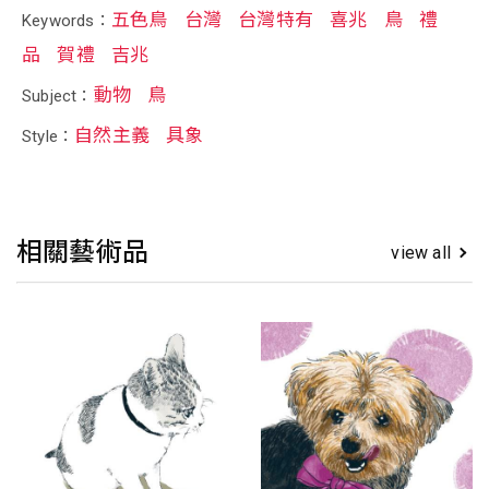
五色鳥
台灣
台灣特有
喜兆
鳥
禮
Keywords：
品
賀禮
吉兆
動物
鳥
Subject：
自然主義
具象
Style：
相關藝術品
view all