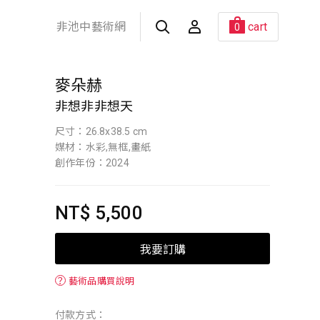
非池中藝術網
cart
0
麥朵赫
非想非非想天
尺寸：26.8x38.5 cm
媒材：水彩,無框,畫紙
創作年份：2024
NT$ 5,500
我要訂購
？
藝術品購買說明
付款方式：