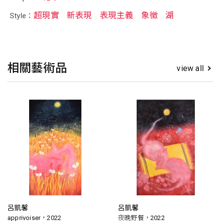
超現實
新表現
表現主義
象徵
湖
Style：
相關藝術品
view all
呂凱馨
呂凱馨
apprivoiser，2022
夜晚野餐，2022