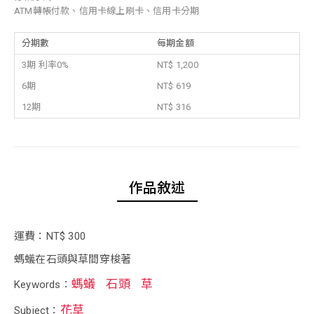
ATM轉帳付款、信用卡線上刷卡、信用卡分期
分期數
每期金額
3期 利率0%
NT$ 1,200
6期
NT$ 619
12期
NT$ 316
作品敘述
運費：NT$ 300
螞蟻在石頭與草間穿梭著
螞蟻
石頭
草
Keywords：
花草
Subject：