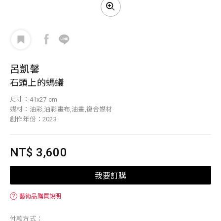
呂凱馨
石頭上的螞蟻
尺寸：41x27 cm
媒材：油彩,油彩畫布,油畫,複合媒材
創作年份：2023
NT$ 3,600
我要訂購
？
藝術品購買說明
付款方式：