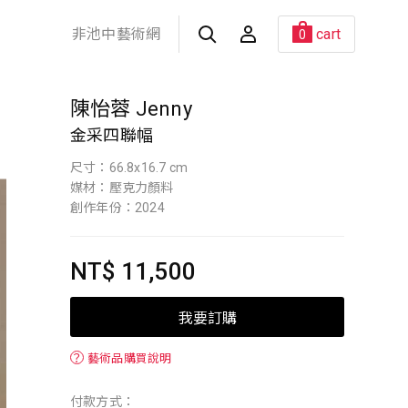
非池中藝術網
cart
0
陳怡蓉 Jenny
金采四聯幅
尺寸：66.8x16.7 cm
媒材：壓克力顏料
創作年份：2024
NT$ 11,500
我要訂購
？
藝術品購買說明
付款方式：