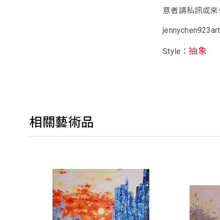
意者請私訊或來
jennychen923ar
抽象
Style：
相關藝術品