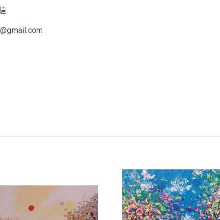
信
t@gmail.com