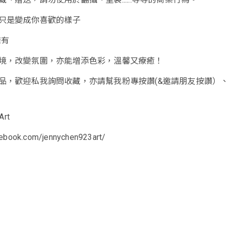
只是變成你喜歡的樣子
’擁有
境，改變氛圍，亦能增添色彩，溫馨又療癒！
品，歡迎私我詢問收藏，亦請幫我粉專按讚(&邀請朋友按讚）
rt
cebook.com/jennychen923art/