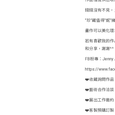
錢錢沒有不見，
‘’珍‘’藏值得‘’妮‘
畫作可以美化環
若有喜歡我的作
和分享，謝謝^^
FB粉專：Jenny A
https://www.fa
❤️收藏詢問作品
❤️藝術合作洽談
❤️展出工作邀約
❤️客製預購訂製