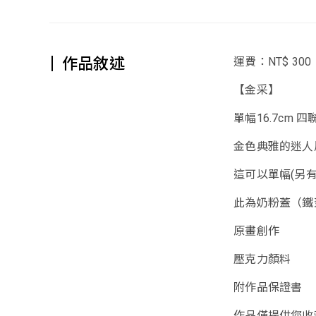
作品敘述
運費：NT$ 300
【金采】
單幅16.7cm 四聯
金色典雅的迷人
這可以單幅(另
此為奶粉蓋（鐵
原畫創作
壓克力顏料
附作品保證書
作品僅提供您收藏