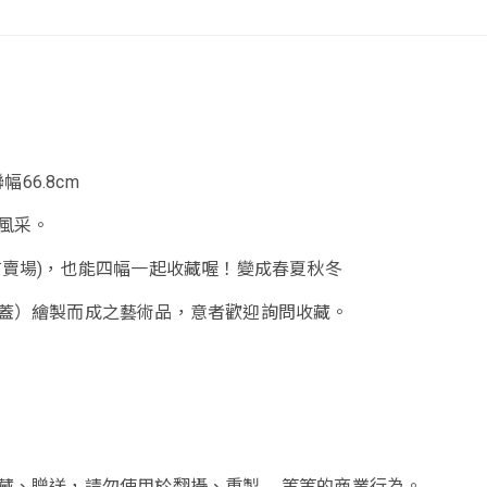
幅66.8cm
風采。
有賣場)，也能四幅一起收藏喔！變成春夏秋冬
蓋）繪製而成之藝術品，意者歡迎詢問收藏。
、贈送，請勿使用於翻攝、重製......等等的商業行為。