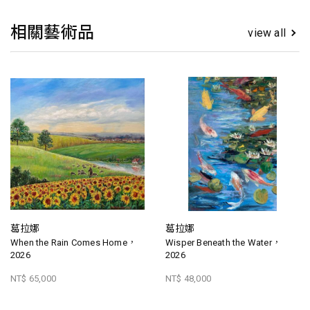
相關藝術品
view all
葛拉娜
葛拉娜
When the Rain Comes Home，
Wisper Beneath the Water，
2026
2026
NT$ 65,000
NT$ 48,000