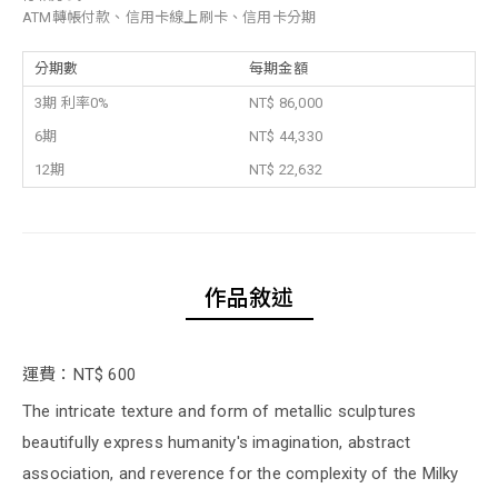
ATM轉帳付款、信用卡線上刷卡、信用卡分期
分期數
每期金額
3期 利率0%
NT$ 86,000
6期
NT$ 44,330
12期
NT$ 22,632
作品敘述
運費：NT$ 600
The intricate texture and form of metallic sculptures
beautifully express humanity's imagination, abstract
association, and reverence for the complexity of the Milky