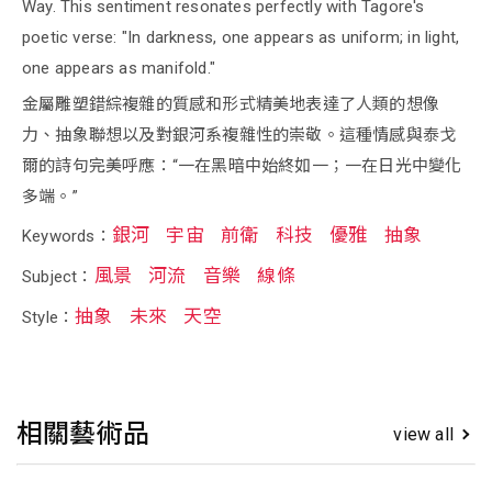
Way. This sentiment resonates perfectly with Tagore's
poetic verse: "In darkness, one appears as uniform; in light,
one appears as manifold."
金屬雕塑錯綜複雜的質感和形式精美地表達了人類的想像
力、抽象聯想以及對銀河系複雜性的崇敬。這種情感與泰戈
爾的詩句完美呼應：“一在黑暗中始終如一；一在日光中變化
多端。”
銀河
宇宙
前衛
科技
優雅
抽象
Keywords：
風景
河流
音樂
線條
Subject：
抽象
未來
天空
Style：
相關藝術品
view all