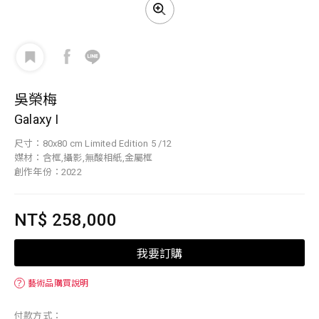
吳榮梅
Galaxy I
尺寸：80x80 cm Limited Edition 5 /12
媒材：含框,攝影,無酸相紙,金屬框
創作年份：2022
NT$ 258,000
我要訂購
？
藝術品購買說明
付款方式：