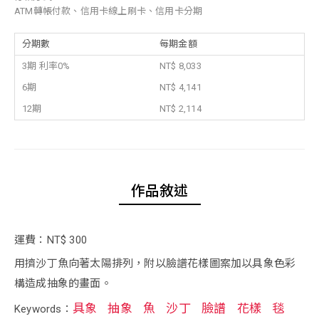
ATM轉帳付款、信用卡線上刷卡、信用卡分期
分期數
每期金額
3期 利率0%
NT$ 8,033
6期
NT$ 4,141
12期
NT$ 2,114
作品敘述
運費：NT$ 300
用擠沙丁魚向著太陽排列，附以臉譜花樣圖案加以具象色彩
構造成抽象的畫面。
具象
抽象
魚
沙丁
臉譜
花樣
毯
Keywords：