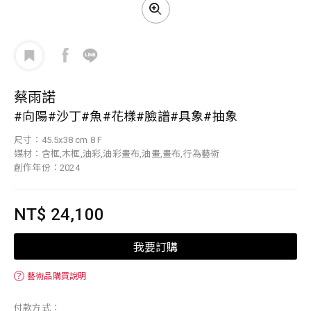
蔡雨諾
#向陽#沙丁#魚#花樣#臉譜#具象#抽象
尺寸：45.5x38 cm 8 F
媒材：含框,木框,油彩,油彩畫布,油畫,畫布,行為藝術
創作年份：2024
NT$ 24,100
我要訂購
？
藝術品購買說明
付款方式：