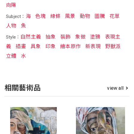
向陽
海
色塊
線條
風景
動物
圖騰
花草
Subject：
人物
魚
自然主義
抽象
裝飾
象徵
塗鴉
表現主
Style：
義
插畫
具象
印象
繪本原作
新表現
野獸派
立體
水
相關藝術品
view all