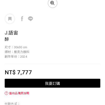
J.語宙
醉
尺寸：30x30 cm
媒材：壓克力顏料
創作年份：2024
NT$ 7,777
我要訂購
？
藝術品購買說明
付款方式：