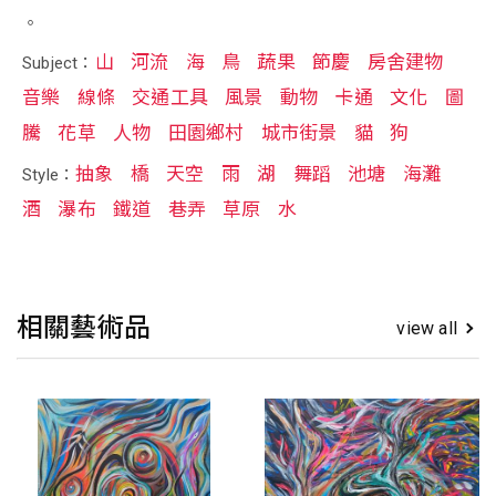
。
山
河流
海
鳥
蔬果
節慶
房舍建物
Subject：
音樂
線條
交通工具
風景
動物
卡通
文化
圖
騰
花草
人物
田園鄉村
城市街景
貓
狗
抽象
橋
天空
雨
湖
舞蹈
池塘
海灘
Style：
酒
瀑布
鐵道
巷弄
草原
水
相關藝術品
view all