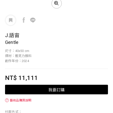
J.語宙
Gentle
尺寸：40x50 cm
媒材：壓克力顏料
創作年份：2024
NT$ 11,111
我要訂購
？
藝術品購買說明
付款方式：