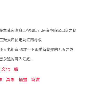
舵主陳家洛身上得知自己是海寧陳家出身之秘
玉鼓大陣仗走訪江南尋根
漢人老祖宗,也放不下那愛新覺羅的九五之尊
永遠的沉入江底....
文化
船
作
具象
插畫
寫實