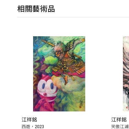
相關藝術品
江祥銘
江祥銘
西遊，2023
笑傲江湖