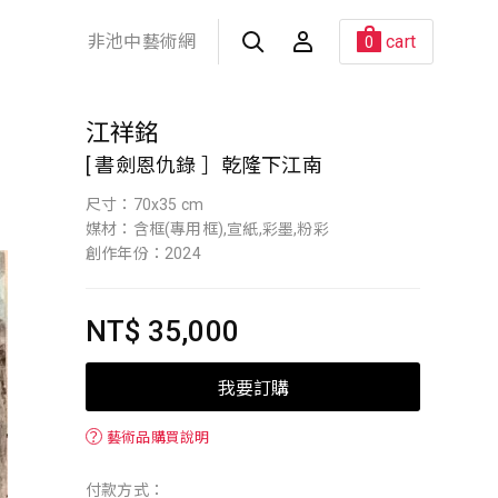
非池中藝術網
cart
0
江祥銘
[ 書劍恩仇錄 ］乾隆下江南
尺寸：70x35 cm
媒材：含框(專用框),宣紙,彩墨,粉彩
創作年份：2024
NT$ 35,000
我要訂購
？
藝術品購買說明
付款方式：