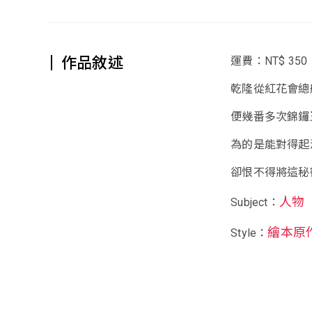
作品敘述
運費：NT$ 350
乾隆從紅花會總
便幾番多次錦鑼
為的是能對得起
卻恨不得將這秘密
人物
Subject：
繪本原
Style：