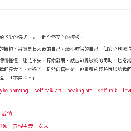
給予愛的儀式，是一個全然安心的模樣。
的擁抱，其實是長大後的自己，給小時候的自己一個安心地擁
懵懵懂懂、迷茫不安，探索發展，感官知覺敏銳的同時，也常
我們長大了、走過了，雖然仍舊迷茫，但累積的經驗可以讓我
說：「不用怕。」
ylic painting
self-talk art
healing art
self-talk
lov
愛情
印象
表現主義
女人