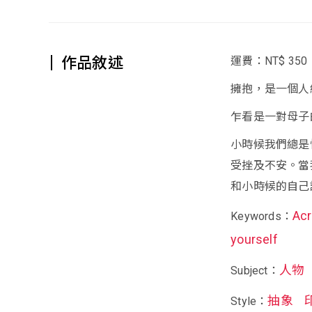
作品敘述
運費：NT$ 350
擁抱，是一個人
乍看是一對母子
小時候我們總是
受挫及不安。當
和小時候的自己
Acr
Keywords：
yourself
人物
Subject：
抽象
Style：