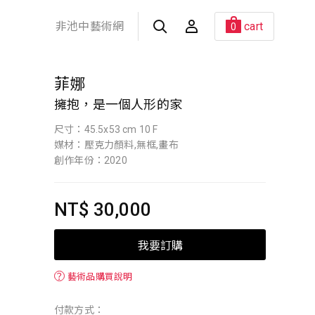
非池中藝術網
cart
0
菲娜
擁抱，是一個人形的家
尺寸：45.5x53 cm 10 F
媒材：壓克力顏料,無框,畫布
創作年份：2020
NT$ 30,000
我要訂購
？
藝術品購買說明
付款方式：