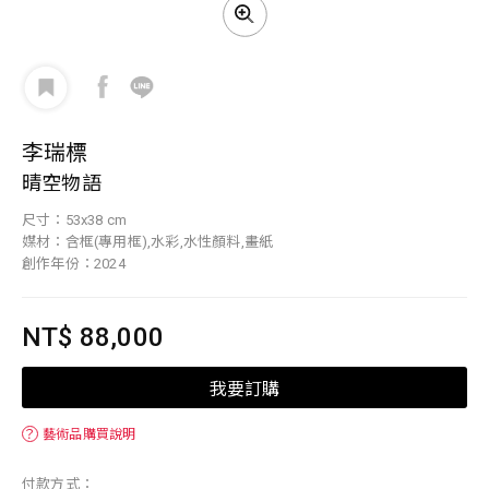
李瑞標
晴空物語
尺寸：53x38 cm
媒材：含框(專用框),水彩,水性顏料,畫紙
創作年份：2024
NT$ 88,000
我要訂購
？
藝術品購買說明
付款方式：