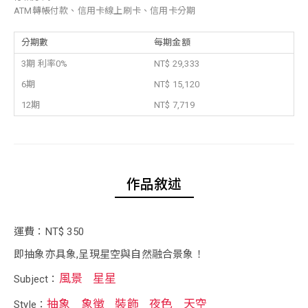
ATM轉帳付款、信用卡線上刷卡、信用卡分期
分期數
每期金額
3期 利率0%
NT$ 29,333
6期
NT$ 15,120
12期
NT$ 7,719
作品敘述
運費：NT$ 350
即抽象亦具象,呈現星空與自然融合景象！
風景
星星
Subject：
抽象
象徵
裝飾
夜色
天空
Style：