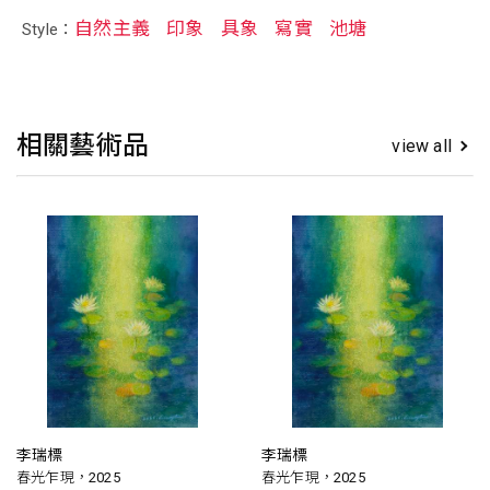
自然主義
印象
具象
寫實
池塘
Style：
相關藝術品
view all
李瑞標
李瑞標
春光乍現，2025
春光乍現，2025