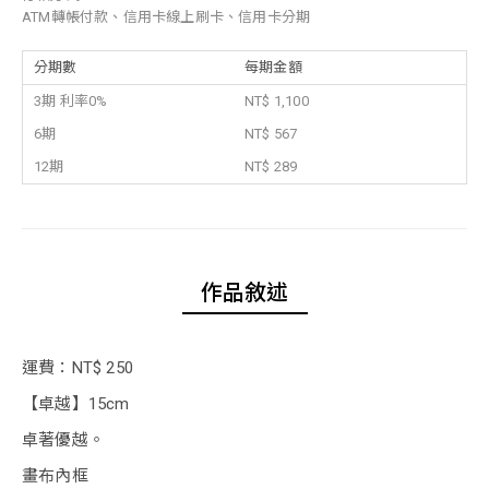
ATM轉帳付款、信用卡線上刷卡、信用卡分期
分期數
每期金額
3期 利率0%
NT$ 1,100
6期
NT$ 567
12期
NT$ 289
作品敘述
運費：NT$ 250
【卓越】15cm
卓著優越。
畫布內框