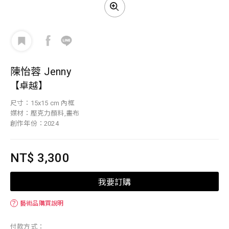
陳怡蓉 Jenny
【卓越】
尺寸：15x15 cm 內框
媒材：壓克力顏料,畫布
創作年份：2024
NT$ 3,300
我要訂購
？
藝術品購買說明
付款方式：