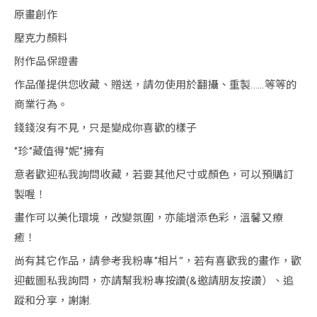
原畫創作
壓克力顏料
附作品保證書
作品僅提供您收藏、贈送，請勿使用於翻攝、重製......等等的
商業行為。
錢錢沒有不見，只是變成你喜歡的樣子
‘’珍‘’藏值得‘’妮‘’擁有
意者歡迎私我詢問收藏，若要其他尺寸或顏色，可以預購訂
製喔！
畫作可以美化環境，改變氛圍，亦能增添色彩，溫馨又療
癒！
尚有其它作品，請參考我粉專‘’相片‘’，若有喜歡我的畫作，歡
迎截圖私我詢問，亦請幫我粉專按讚(&邀請朋友按讚）、追
蹤和分享，謝謝.