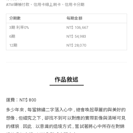
ATM轉帳付款、信用卡線上刷卡、信用卡分期
分期數
每期金額
3期 利率0%
NT$ 106,667
6期
NT$ 54,983
12期
NT$ 28,070
作品敘述
運費：NT$ 800
多少年來 , 每當錦繡二字落入心中 , 總會喚起華麗的與美好的
想像 ; 但細究之下 , 卻找不到可以對應的實際影像與清晰可見
的樣貌 . 因此 . 以意識的造境方式 , 嘗試著將心中所存在對錦