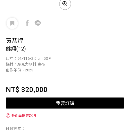
黃恭煌
錦繡(12)
尺寸：91x116x2.5 cm 50 F
媒材：壓克力顏料,畫布
創作年份：2023
NT$ 320,000
我要訂購
？
藝術品購買說明
付款方式：