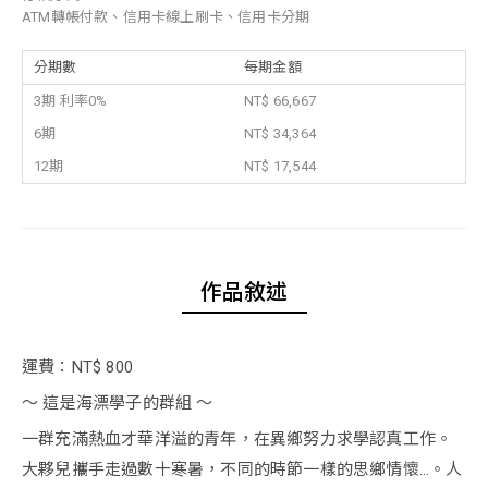
ATM轉帳付款、信用卡線上刷卡、信用卡分期
分期數
每期金額
3期 利率0%
NT$ 66,667
6期
NT$ 34,364
12期
NT$ 17,544
作品敘述
運費：NT$ 800
～ 這是海漂學子的群組 ～
一群充滿熱血才華洋溢的青年，在異鄉努力求學認真工作。
大夥兒攜手走過數十寒暑，不同的時節一樣的思鄉情懷…。人