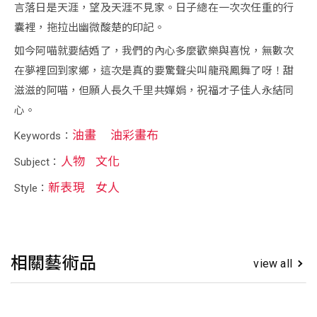
言落日是天涯，望及天涯不見家。日子總在一次次任重的行
囊裡，拖拉出幽微酸楚的印記。
如今阿喵就要結婚了，我們的內心多麼歡樂與喜悅，無數次
在夢裡回到家鄉，這次是真的要驚聲尖叫龍飛鳳舞了呀！甜
滋滋的阿喵，但願人長久千里共嬋娟，祝福才子佳人永結同
心。
油畫
油彩畫布
Keywords：
人物
文化
Subject：
新表現
女人
Style：
相關藝術品
view all