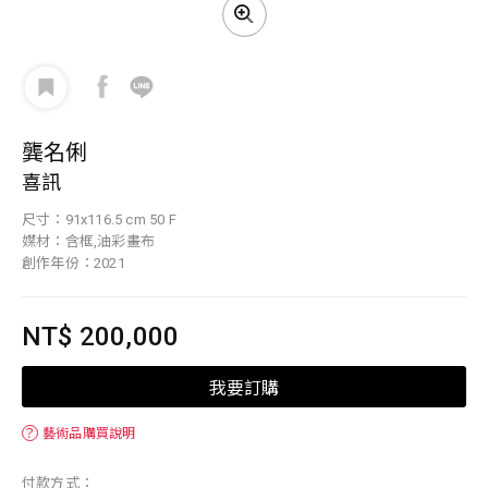
龔名俐
喜訊
尺寸：91x116.5 cm 50 F
媒材：含框,油彩畫布
創作年份：2021
NT$ 200,000
我要訂購
？
藝術品購買說明
付款方式：