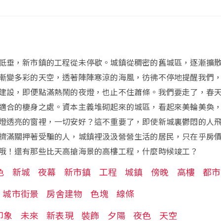
低垂，新市鎮的工程從未停歇。城鎮從稠密的舊城區，逐漸擴
漸變多彩的天空，透著陣陣寒涼的海風，彷彿不停地提醒我們
建設，即便點滿熱鬧的夜燈，也止不住蕭條。我們要走了，春
適合的棲身之處。資本主義堆砌起來的城區，看起來美輪美奐
燈透亮的窗裡，一切安好？這不重要了，即使新城裏鬱悶的人
擠滿關押著受騙的人，城鎮裡汲汲營營生活的居民，只在乎房
哦！還有那些比天高搶海景的高樓工程，什麼時候竣工？
色
新城
夜幕
新市鎮
工程
城鎮
傍晚
高樓
都市
城市街景
房舍建物
色塊
線條
印象
未來
新表現
裝飾
夕陽
夜色
天空