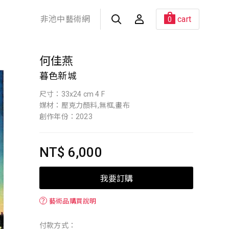
非池中藝術網
cart
0
何佳燕
暮色新城
尺寸：33x24 cm 4 F
媒材：壓克力顏料,無框,畫布
創作年份：2023
NT$ 6,000
我要訂購
？
藝術品購買說明
付款方式：