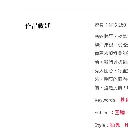
作品敘述
運費：NT$ 250
寒冬將至，夜幕
逼海岸線。傍晚
像積木般推疊的
前，我們會找到
有人關心，每盞
來，明亮的窗內
價，還是房價！
暮
Keywords：
圖騰
Subject：
抽象
Style：