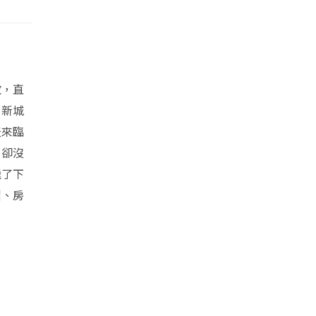
散，直
，新城
天來臨
，卻沒
飛了下
價、房