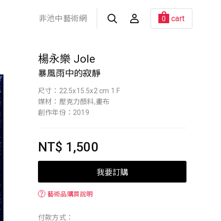
非池中藝術網
cart
0
楊永樂 Jole
暴風雨中的寂靜
尺寸：22.5x15.5x2 cm 1 F
媒材：壓克力顏料,畫布
創作年份：2019
NT$ 1,500
我要訂購
？
藝術品購買說明
付款方式：