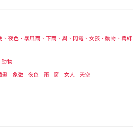
晚、夜色、暴風雨、下雨、與、閃電、女孩、動物、羈絆
動物
插畫
象徵
夜色
雨
窗
女人
天空