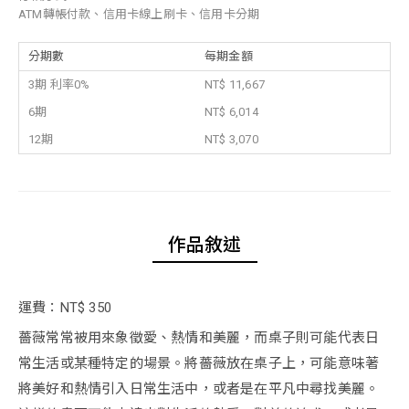
ATM轉帳付款、信用卡線上刷卡、信用卡分期
分期數
每期金額
3期 利率0%
NT$ 11,667
6期
NT$ 6,014
12期
NT$ 3,070
作品敘述
運費：NT$ 350
薔薇常常被用來象徵愛、熱情和美麗，而桌子則可能代表日
常生活或某種特定的場景。將薔薇放在桌子上，可能意味著
將美好和熱情引入日常生活中，或者是在平凡中尋找美麗。