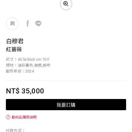
白穆君
紅薔薇
尺寸：45.5x53x3 cm 10 F
媒材：油彩畫布,無框,麻布
創作年份：2024
NT$ 35,000
我要訂購
？
藝術品購買說明
付款方式：