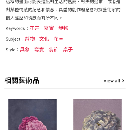
這樣的畫面可能表達出對生活的熱愛、對美的追求，或者是
對某種情感的紀念和懷念。具體的創作理念會根據藝術家的
個人經歷和情感而有所不同。
花卉
寫實
靜物
Keywords：
靜物
文化
花草
Subject：
具象
寫實
裝飾
桌子
Style：
相關藝術品
view all