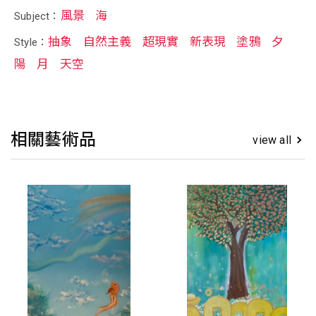
風景
海
Subject：
抽象
自然主義
超現實
新表現
塗鴉
夕
Style：
陽
月
天空
相關藝術品
view all