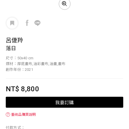
呂倢羚
落日
尺寸：50x40 cm
媒材：厚底畫布,油彩畫布,油畫,畫布
創作年份：2021
NT$ 8,800
我要訂購
？
藝術品購買說明
付款方式：