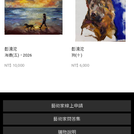
彭滂沱
彭滂沱
海邊(五)，2026
狗(十)
NT$ 10,000
NT$ 6,000
藝術家線上申請
藝術家問答集
購物說明