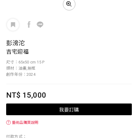
彭滂沱
吉宅迎福
尺寸：65x50 cm 15 P
媒材：油畫,無框
創作年份：2024
NT$ 15,000
我要訂購
？
藝術品購買說明
付款方式：