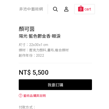
非池中藝術網
cart
0
顏可茵
陽光·藍色鬱金香·眼淚
尺寸：22x30x1 cm
媒材：壓克力顏料,畫布,複合媒材
創作年份：2022
NT$ 5,500
我要訂購
？
藝術品購買說明
付款方式：