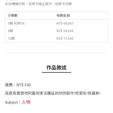
ATM轉帳付款、信用卡線上刷卡、信用卡分期
分期數
每期金額
3期 利率0%
NT$ 66,667
6期
NT$ 34,364
12期
NT$ 17,544
作品敘述
運費：NT$ 350
這是我跟奧地利藝術家法蘭茲的共同創作!他簽名!我蓋章!
人物
Subject：