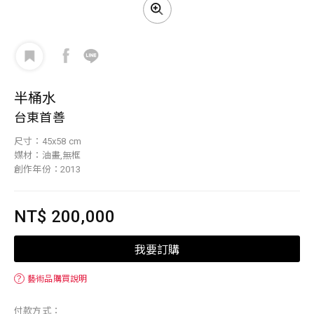
半桶水
台東首善
尺寸：45x58 cm
媒材：油畫,無框
創作年份：2013
NT$ 200,000
我要訂購
？
藝術品購買說明
付款方式：