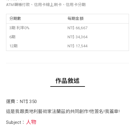
ATM轉帳付款、信用卡線上刷卡、信用卡分期
分期數
每期金額
3期 利率0%
NT$ 66,667
6期
NT$ 34,364
12期
NT$ 17,544
作品敘述
運費：NT$ 350
這是我跟奧地利藝術家法蘭茲的共同創作!他簽名!我蓋章!
人物
Subject：