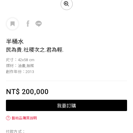
半桶水
民為貴.社稷次之.君為輕.
尺寸：42x58 cm
媒材：油畫,無框
創作年份：2013
NT$ 200,000
我要訂購
？
藝術品購買說明
付款方式：