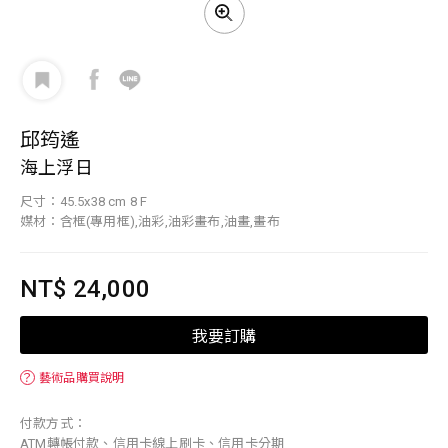
邱筠遙
海上浮日
尺寸：45.5x38 cm 8 F
媒材：含框(專用框),油彩,油彩畫布,油畫,畫布
NT$ 24,000
我要訂購
？
藝術品購買說明
付款方式：
ATM轉帳付款、信用卡線上刷卡、信用卡分期