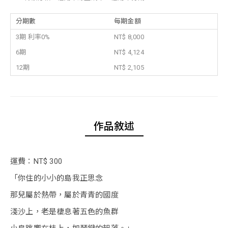
分期數
每期金額
3期 利率0%
NT$ 8,000
6期
NT$ 4,124
12期
NT$ 2,105
作品敘述
運費：NT$ 300
「你住的小小的島我正思念
那兒屬於熱帶，屬於青青的國度
淺沙上，老是棲息著五色的魚群