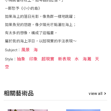
小鳥跳響在枝上，如琴鍵的起落。」
—鄭愁予《小小的島》
如果海上的落日光影，像魚群一樣地跳躍；
如果魚兒的悠遊，像夕陽光芒點灑在海上；
有太多的想像，構成了這幅畫，
屬於我的海上浮日，以超現實的手法表現～
風景
海
Subject：
抽象
印象
超現實
新表現
水
海灘
天
Style：
空
相關藝術品
view all