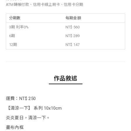
ATM轉帳付款、信用卡線上刷卡、信用卡分期
分期數
每期金額
3期 利率0%
NT$ 560
6期
NT$ 289
12期
NT$ 147
作品敘述
運費：NT$ 250
【清涼一下】 系列 10x10cm
炎炎夏日，清涼一下。
畫布內框