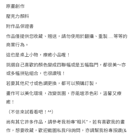
原畫創作
壓克力顏料
附作品保證書
作品僅提供您收藏、贈送，請勿使用於翻攝、重製......等等的
商業行為。
這也是桌上小物，療癒小品喔！
挑選自己喜歡的顏色變成四聯幅或是五幅臨門，都很美～亦
或多幅拼貼組合，也很讚哦！
若要其他尺寸或色調更換，都可以預購訂製，
畫作可以美化環境，改變氛圍，亦能增添色彩，溫馨又療
癒！
（不信來試看看吧！^^）
尚有其它許多作品，請參考我粉專‘’相片‘’，若有喜歡我的畫
作，想要收藏，歡迎截圖私我FB詢問，亦請幫我粉專按讚(&