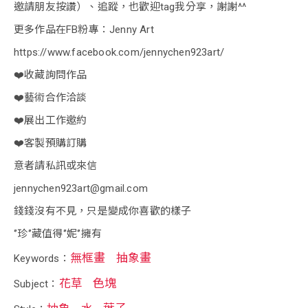
邀請朋友按讚）、追蹤，也歡迎tag我分享，謝謝^^
更多作品在FB粉專：Jenny Art
https://www.facebook.com/jennychen923art/
❤️收藏詢問作品
❤️藝術合作洽談
❤️展出工作邀約
❤️客製預購訂購
意者請私訊或來信
jennychen923art@gmail.com
錢錢沒有不見，只是變成你喜歡的樣子
‘’珍‘’藏值得‘’妮‘’擁有
無框畫
抽象畫
Keywords：
花草
色塊
Subject：