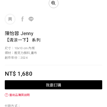
陳怡蓉 Jenny
【清涼一下】 系列
尺寸：10x10 cm 內框
媒材：壓克力顏料,畫布
創作年份：2024
NT$ 1,680
我要訂購
？
藝術品購買說明
付款方式：