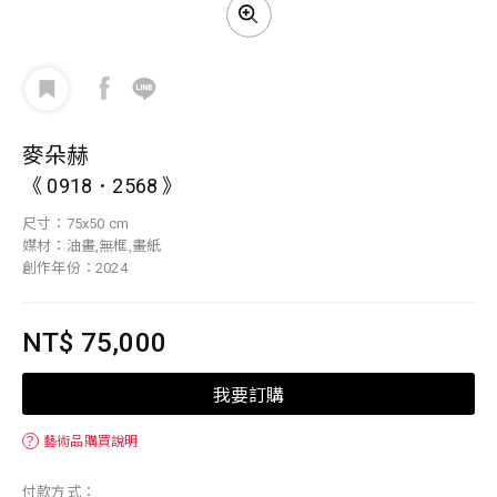
麥朵赫
《 0918．2568 》
尺寸：75x50 cm
媒材：油畫,無框,畫紙
創作年份：2024
NT$ 75,000
我要訂購
？
藝術品購買說明
付款方式：