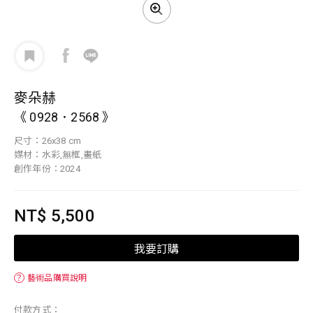
麥朵赫
《 0928．2568 》
尺寸：26x38 cm
媒材：水彩,無框,畫紙
創作年份：2024
NT$ 5,500
我要訂購
？
藝術品購買說明
付款方式：