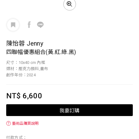
陳怡蓉 Jenny
四聯幅優惠組合(黃.紅.綠.黑)
尺寸：10x40 cm 內框
媒材：壓克力顏料,畫布
創作年份：2024
NT$ 6,600
我要訂購
？
藝術品購買說明
付款方式：