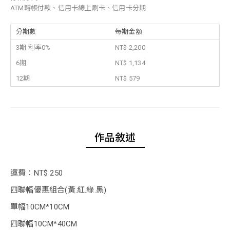
ATM轉帳付款、信用卡線上刷卡、信用卡分期
分期數
每期金額
3期 利率0%
NT$ 2,200
6期
NT$ 1,134
12期
NT$ 579
作品敘述
運費：NT$ 250
四聯幅優惠組合(黃.紅.綠.黑)
單幅10CM*10CM
四聯幅10CM*40CM