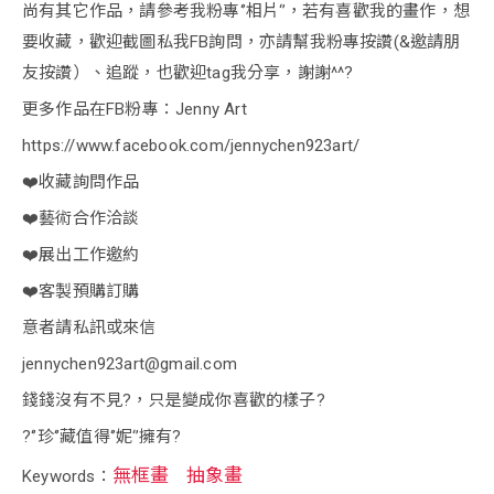
尚有其它作品，請參考我粉專‘’相片‘’，若有喜歡我的畫作，想
要收藏，歡迎截圖私我FB詢問，亦請幫我粉專按讚(&邀請朋
友按讚）、追蹤，也歡迎tag我分享，謝謝^^?
更多作品在FB粉專：Jenny Art
https://www.facebook.com/jennychen923art/
❤️收藏詢問作品
❤️藝術合作洽談
❤️展出工作邀約
❤️客製預購訂購
意者請私訊或來信
jennychen923art@gmail.com
錢錢沒有不見?，只是變成你喜歡的樣子?
?‘’珍‘’藏值得‘’妮‘’擁有?
無框畫
抽象畫
Keywords：