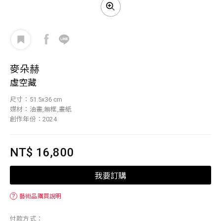
麥朵赫
虛空藏
尺寸：51.5x36 cm
媒材：油畫,無框,畫紙
創作年份：2024
NT$ 16,800
我要訂購
？
藝術品購買說明
付款方式：