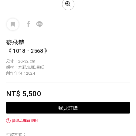
麥朵赫
《 1018．2568 》
尺寸：26x32 cm
媒材：水彩,無框,畫紙
創作年份：2024
NT$ 5,500
我要訂購
？
藝術品購買說明
付款方式：