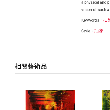
a physical and p
vision of such a
抽
Keywords：
抽象
Style：
相關藝術品