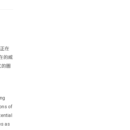
是正在
潛在的威
式的圖
ing
ions of
ential
es as