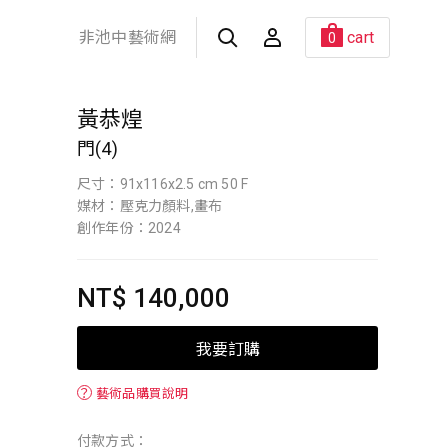
非池中藝術網
cart
0
黃恭煌
門(4)
尺寸：91x116x2.5 cm 50 F
媒材：壓克力顏料,畫布
創作年份：2024
NT$ 140,000
我要訂購
？
藝術品購買說明
付款方式：