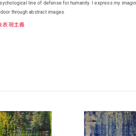
sychological line of defense for humanity. I express my imagi
 door through abstract images.
象表現主義