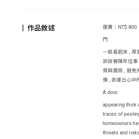
作品敘述
運費：NT$ 800
門
一扇看起來 , 
訴說著陳年往事 ,
脅與風險 , 避
像 , 表達出心
A door,
appearing thick 
traces of peelin
homeowners have
threats and risk