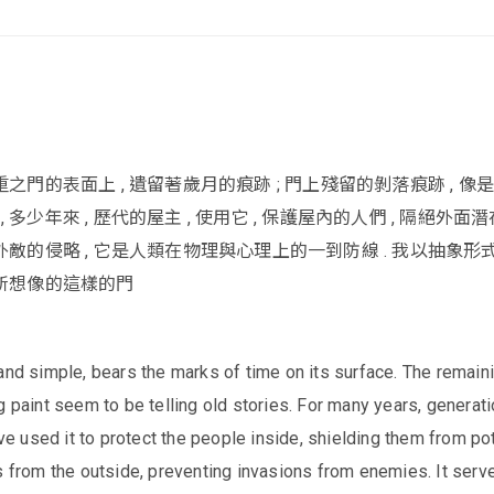
厚重之門的表面上 , 遺留著歲月的痕跡 ; 門上殘留的剝落痕跡 , 像
 多少年來 , 歷代的屋主 , 使用它 , 保護屋內的人們 , 隔絕外面
免外敵的侵略 , 它是人類在物理與心理上的一到防線 . 我以抽象形
中所想像的這樣的門
and simple, bears the marks of time on its surface. The remain
g paint seem to be telling old stories. For many years, generat
 used it to protect the people inside, shielding them from pot
s from the outside, preventing invasions from enemies. It serv