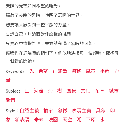
天際的光芒如同希望的曙光，
驅散了夜晚的黑暗，喚醒了沉睡的世界。
想要讓人感受到一種平靜的力量，
告訴自己，無論面對什麼樣的挑戰，
只要心中懷抱希望，未來就充滿了無限的可能。
讓我們在這晨曦的指引下，勇敢地迎接每一個黎明，擁抱每
一個新的開始。
光
希望
正能量
擁抱
風景
平靜
力
Keywords：
量
山
河流
海
樹
風景
文化
花草
城市
Subject：
街景
自然主義
抽象
象徵
表現主義
具象
印
Style：
象
新表現
未來
法國
天空
湖
草原
水