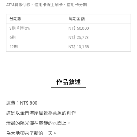
ATM轉帳付款、信用卡線上刷卡、信用卡分期
分期數
每期金額
3期 利率0%
NT$ 50,000
6期
NT$ 25,773
12期
NT$ 13,158
作品敘述
運費：NT$ 800
這是以金門海岸風景為意象的創作
清晨的陽光灑在寧靜的水面上，
為大地帶來了新的一天。