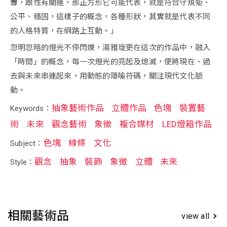
釁，跟性有關連，那正方形它可能代表，就是符合守規矩、
公平、穩固，這樣子的概念，各種形狀，其實就是代表不同
的人格特質，在網路上互動。」
忽明忽暗的燈光不停閃爍，湯雅琁更在這次的作品中，融入
「時間」的概念，每一次燈光的亮起及熄滅，便將現在、過
去與未來串連起來，用動態的隱喻符碼，關注現代文化脈
動。
抽象藝術作品
立體作品
色塊
裝置藝
Keywords：
術
未來
觀念藝術
象徵
複合媒材
LED燈箱作品
色塊
線條
文化
Subject：
觀念
抽象
裝飾
象徵
立體
未來
Style：
相關藝術品
view all