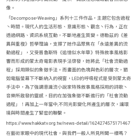
像。
「Decompose•Weaving」系列十三件作品，主題它包含過程
丶時間。現代人的生活形態、意識形態丶觀念丶行為，正在
透過網路、資訊系統互動，不斷地產生質變。德勒茲的《差
異與重椱》哲學理論，支撐了她作品聚焦在「永遠差異的流
動過程」，又受普魯斯特《追憶似水年華》特殊敘事風格影
響而形成的蒙太奇電影表現手法啓發，她將此「社會流動過
程」採用類似的象徵手法。而畫面的色塊與色彩的層次，猶
如電腦螢幕下不斷納入的視窗，LED的呼吸程式是受到蒙太奇
手法中，為了強調意識流小說家特殊敘事風格採用的詩歌丶
音樂所啟發的靈感，目的在加強象徵不斷進行的「社會流動
過程」！再加上一年當中,不同光影變化所產生的層次，讓環
境與時間產生了緊密的聯繫。
https://www.hakkatv.org.tw/news-detail/1624274575171467
在藝術家眼中的現代社會，與我們一般人所見所聞一樣嗎？