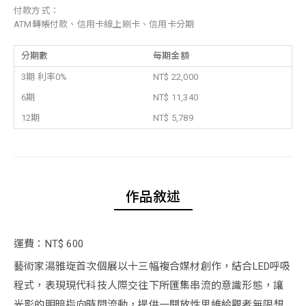
付款方式：
ATM轉帳付款、信用卡線上刷卡、信用卡分期
分期數
每期金額
3期 利率0%
NT$ 22,000
6期
NT$ 11,340
12期
NT$ 5,789
作品敘述
運費：NT$ 600
藝術家湯雅琁首次個展以十三幅複合媒材創作，結合LED呼吸
程式，表現現代科技人際交往下所匯集串流的意識形態，讓
光影的明暗指向時間流動，提供一開放性思維給觀者無限想