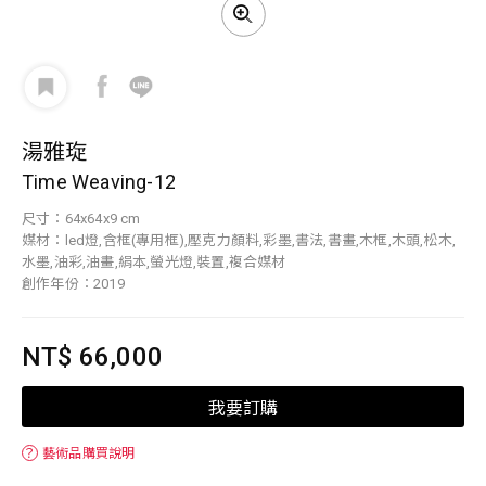
湯雅琁
Time Weaving-12
尺寸：64x64x9 cm
媒材：led燈,含框(專用框),壓克力顏料,彩墨,書法,書畫,木框,木頭,松木,
水墨,油彩,油畫,絹本,螢光燈,裝置,複合媒材
創作年份：2019
NT$ 66,000
我要訂購
？
藝術品購買說明