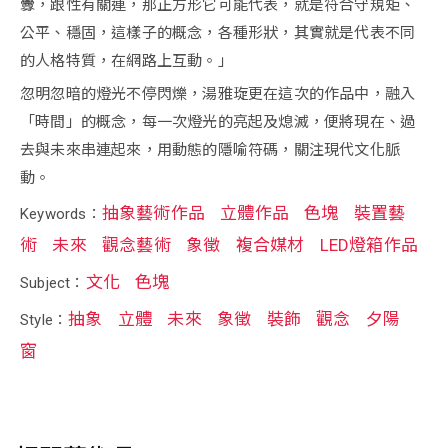
釁，跟性有關連，那正方形它可能代表，就是符合守規矩、
公平、穩固，這樣子的概念，各種形狀，其實就是代表不同
的人格特質，在網路上互動。」
忽明忽暗的燈光不停閃爍，湯雅琁更在這次的作品中，融入
「時間」的概念，每一次燈光的亮起及熄滅，便將現在、過
去與未來串連起來，用動態的隱喻符碼，關注現代文化脈
動。
抽象藝術作品
立體作品
色塊
裝置藝
Keywords：
術
未來
觀念藝術
象徵
複合媒材
LED燈箱作品
文化
色塊
Subject：
抽象
立體
未來
象徵
裝飾
觀念
夕陽
Style：
窗