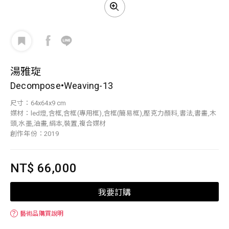
湯雅琁
Decompose•Weaving-13
尺寸：64x64x9 cm
媒材：led燈,含框,含框(專用框),含框(簡易框),壓克力顏料,書法,書畫,木
頭,水墨,油畫,絹本,裝置,複合媒材
創作年份：2019
NT$ 66,000
我要訂購
？
藝術品購買說明