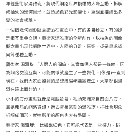
年輕藝術家湯雅琁，將現代網路世界複雜的人際互動，拆解
成抽象的幾何圖形，並透過色彩光影變化，重組並描繪出多
變的社會樣貌。
一個個幾何圖形隨意錯落在畫面中，有的各自獨立，有的卻
是相互重疊交錯，藝術家湯雅琁的全新創作，以抽象的圖像
概念畫出現代網路世界中，人際的分離、衝突，或是尋求認
同等種種互動。
藝術家 湯雅琁:「人跟人的關係，其實每個人都是一條線，因
為網路交流互動，可能關係就產生了一些變化。(像是)一直到
現在，我們大家面臨到的是總統選舉議題產生，大家都很熱
烈在這上面討論。」
小小的方形畫框就像是電腦螢幕，裡頭充滿來自四面八方，
無遠弗屆的網路資訊，過去擅長篆刻的湯雅琁，把社會現象
拆解成圖形，就連選用的顏色也大有學問。
藝術家 湯雅琁:「比如說紅色，它可能代表是一些權力、挑