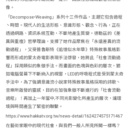
像。
「Decompose•Weaving」系列十三件作品，主題它包含過程
丶時間。現代人的生活形態、意識形態丶觀念丶行為，正在
透過網路、資訊系統互動，不斷地產生質變。德勒茲的《差
異與重椱》哲學理論，支撐了她作品聚焦在「永遠差異的流
動過程」，又受普魯斯特《追憶似水年華》特殊敘事風格影
響而形成的蒙太奇電影表現手法啓發，她將此「社會流動過
程」採用類似的象徵手法。而畫面的色塊與色彩的層次，猶
如電腦螢幕下不斷納入的視窗，LED的呼吸程式是受到蒙太奇
手法中，為了強調意識流小說家特殊敘事風格採用的詩歌丶
音樂所啟發的靈感，目的在加強象徵不斷進行的「社會流動
過程」！再加上一年當中,不同光影變化所產生的層次，讓環
境與時間產生了緊密的聯繫。
https://www.hakkatv.org.tw/news-detail/1624274575171467
在藝術家眼中的現代社會，與我們一般人所見所聞一樣嗎？