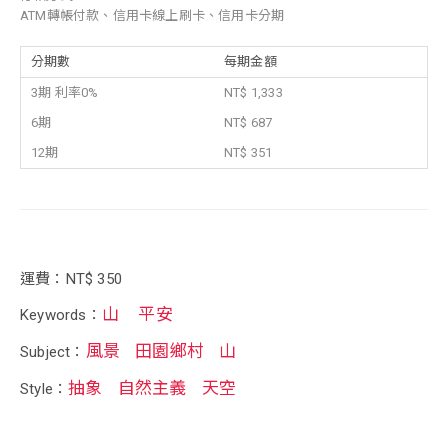
ATM轉帳付款、信用卡線上刷卡、信用卡分期
分期數
每期金額
3期 利率0%
NT$ 1,333
6期
NT$ 687
12期
NT$ 351
運費：NT$ 350
山
平安
Keywords：
風景
田園鄉村
山
Subject：
抽象
自然主義
天空
Style：