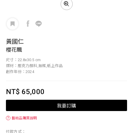
黃國仁
櫻花飄
尺寸：22.8x30.5 cm
媒材：壓克力顏料,無框,紙上作品
創作年份：2024
NT$ 65,000
我要訂購
？
藝術品購買說明
付款方式：