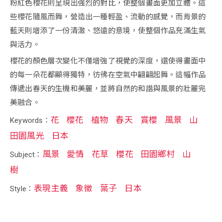
粉紅色櫻花則呈現出強烈的對比，使整個畫面更加立體。這
些櫻花隨風而舞，營造出一種輕盈、流動的感覺，而背景的
藍天則增添了一份清澈、悠遠的意境，使整個作品充滿生氣
與活力。
櫻花的顏色層次變化不僅增強了視覺的深度，還使得畫面中
的每一朵花都顯得獨特，彷彿在空氣中翩翩起舞。這幅作品
傳遞出春天的生機和美麗，並將自然的和諧與風景的壯麗完
美融合。
花
櫻花
植物
春天
賞櫻
風景
山
Keywords：
田園風光
日本
風景
愛情
花草
櫻花
田園鄉村
山
Subject：
樹
表現主義
象徵
葉子
日本
Style：