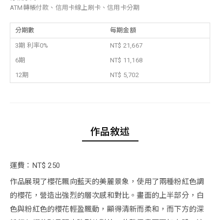
ATM轉帳付款、信用卡線上刷卡、信用卡分期
分期數
每期金額
3期 利率0%
NT$ 21,667
6期
NT$ 11,168
12期
NT$ 5,702
作品敘述
運費：NT$ 250
作品展現了櫻花飄向藍天的美麗景象，使用了兩種粉紅色調
的櫻花，營造出強烈的層次感和對比。畫面的上半部分，白
色與粉紅色的櫻花輕盈飄動，顯得清新而柔和，而下方的深