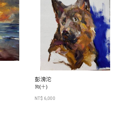
彭滂沱
狗(十)
NT$ 6,000