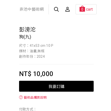
非池中藝術網
cart
0
彭滂沱
狗(九)
尺寸：41x53 cm 10 P
媒材：油畫,無框
創作年份：2024
NT$ 10,000
我要訂購
？
藝術品購買說明
付款方式：