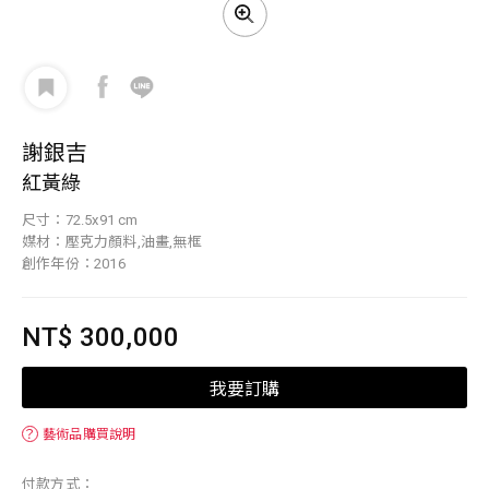
謝銀吉
紅黃綠
尺寸：72.5x91 cm
媒材：壓克力顏料,油畫,無框
創作年份：2016
NT$ 300,000
我要訂購
？
藝術品購買說明
付款方式：