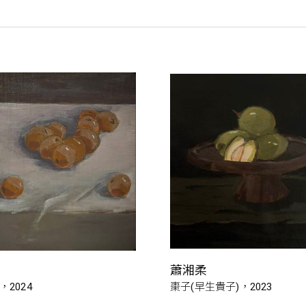
蕭湘柔
2024
棗子(早生貴子)，2023