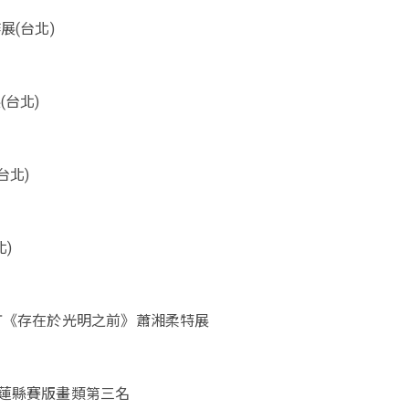
展(台北)
(台北)
(台北)
北)
町《存在於光明之前》蕭湘柔特展
蓮縣賽版畫類第三名