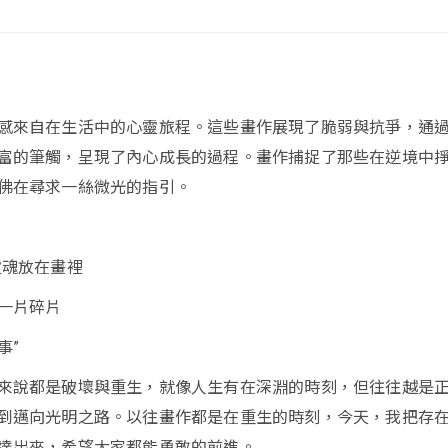
感來自在生活中的心靈旅程。這些畫作展現了脆弱與抗爭，通
富的筆觸，呈現了內心成長的過程。畫作捕捉了那些在逆境中
佛在尋求一絲微光的指引。
靈魂放在畫裡
一片碎片
事”
來說都是破壞與重生，就像人生有在深淵的時刻，但往往越是
到邁向光明之路。以往畫作都是在重生的時刻，今天，我把存
達出來，希望大家都能勇敢的前進。