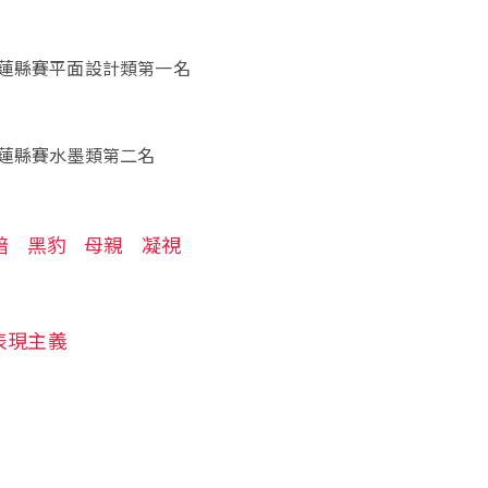
蓮縣賽平面設計類第一名
蓮縣賽水墨類第二名
暗
黑豹
母親
凝視
表現主義