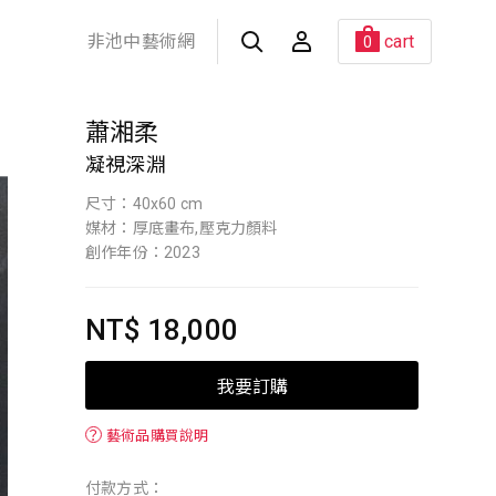
非池中藝術網
cart
0
蕭湘柔
凝視深淵
尺寸：40x60 cm
媒材：厚底畫布,壓克力顏料
創作年份：2023
NT$ 18,000
我要訂購
？
藝術品購買說明
付款方式：