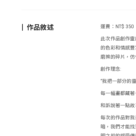
作品敘述
運費：NT$ 350
此次作品創作靈
的色彩和情感豐
磨擦的碎片，仿
創作理念:
“我把一部分的
每一幅畫都藏著
和訴說著一點故
每次的作品對我
暗，我們才能找
明之前的感受傳