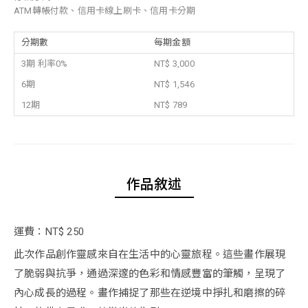
ATM轉帳付款、信用卡線上刷卡、信用卡分期
分期數
每期金額
3期 利率0%
NT$ 3,000
6期
NT$ 1,546
12期
NT$ 789
作品敘述
運費：NT$ 250
此次作品創作靈感來自在生活中的心靈旅程。這些畫作展現
了脆弱與抗爭，通過深邃的色彩和情感豐富的筆觸，呈現了
內心成長的過程。畫作捕捉了那些在逆境中掙扎和磨擦的碎