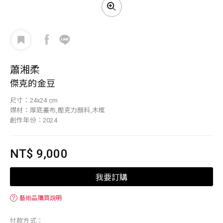
蕭湘柔
傑克的金豆
尺寸：24x24 cm
媒材：厚底畫布,壓克力顏料,木框
創作年份：2024
NT$ 9,000
我要訂購
？
藝術品購買說明
付款方式：