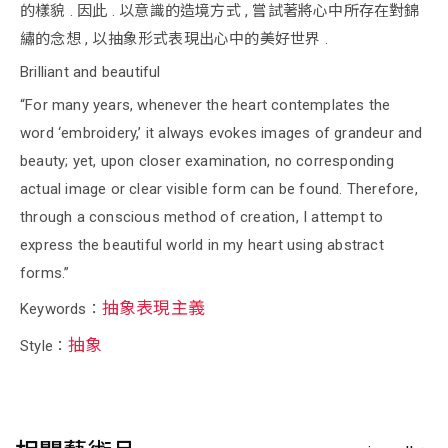
的樣貌 . 因此 . 以意識的造境方式 , 嘗試著將心中所存在對錦
繡的念想 , 以抽象形式表現出心中的美好世界 .
Brilliant and beautiful
“For many years, whenever the heart contemplates the
word ‘embroidery,’ it always evokes images of grandeur and
beauty; yet, upon closer examination, no corresponding
actual image or clear visible form can be found. Therefore,
through a conscious method of creation, I attempt to
express the beautiful world in my heart using abstract
forms.”
抽象表現主義
Keywords：
抽象
Style：