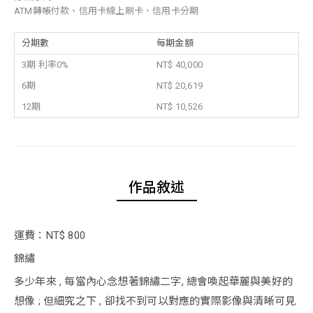
ATM轉帳付款、信用卡線上刷卡、信用卡分期
分期數
每期金額
3期 利率0%
NT$ 40,000
6期
NT$ 20,619
12期
NT$ 10,526
作品敘述
運費：NT$ 800
錦繡
多少年來 , 每當內心念想著錦繡二字, 總會喚起華麗與美好的
想像 ; 但細究之下 , 卻找不到可以對應的實際影像與清晰可見