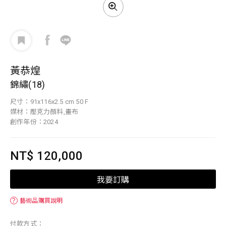
黃恭煌
錦繡(18)
尺寸：91x116x2.5 cm 50 F
媒材：壓克力顏料,畫布
創作年份：2024
NT$ 120,000
我要訂購
？
藝術品購買說明
付款方式：